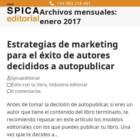
Skip
+34 983 218 481
Archivos mensuales:
Open
Close
to
content
enero 2017
mobile
mobile
menu
menu
Estrategias de marketing
para el éxito de autores
decididos a autopublicar
Spicaeditorial
Éxito con tu libro
,
Industria editorial
0 comentarios
Antes de tomar la decisión de autopublicar, si eres un
autor que tiene el contenido del libro terminado, te
recomiendo repasar en este artículo los modelos
editoriales con los que puedes publicar tu libro. Una
vez que te decides a…