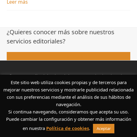
Leer más
¿Quieres conocer más sobre nuestros
servicios editoriales?
Escríbenos ahora
© 2002-25
Editorial Spica Siglo XXI S.L.
Todos los derechos
Este sitio web utiliza cookies propias y de terceros para
reservados. |
Aviso Legal
|
Condiciones de venta
|
Política de Privacidad
|
Política de cookies
mejorar nuestros servicios y mostrarle publicidad relacionada
con sus preferencias mediante el análisis de sus hábitos de
navegación.
Si continua navegando, consideramos que acepta su uso.
Puede cambiar la configuración y obtener más información
en nuestra
Política de cookies
.
Aceptar