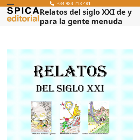
Skip
+34 983 218 481
Relatos del siglo XXI de y
Open
Close
to
content
para la gente menuda
mobile
mobile
menu
menu