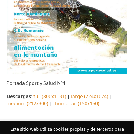
Portada Sport y Salud Nº4
Descargas
:
full (800x1131)
|
large (724x1024)
|
medium (212x300)
|
thumbnail (150x150)
¿Quieres conocer más sobre nuestros
Este sitio web utiliza cookies propias y de terceros para
servicios editoriales?