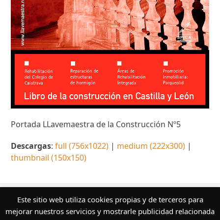
Portada LLavemaestra de la Construcción Nº5
Descargas
:
full (756x1022)
|
medium (222x300)
|
thumbnail (150x150)
¿Quieres conocer más sobre nuestros
Este sitio web utiliza cookies propias y de terceros para
servicios editoriales?
mejorar nuestros servicios y mostrarle publicidad relacionada