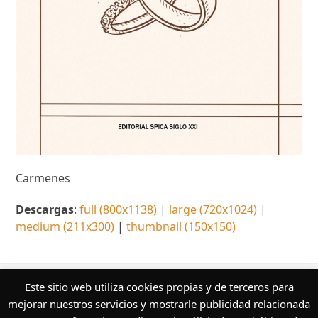
Carmenes
Descargas
:
full (800x1138)
|
large (720x1024)
|
medium (211x300)
|
thumbnail (150x150)
¿Quieres conocer más sobre nuestros
Este sitio web utiliza cookies propias y de terceros para
servicios editoriales?
mejorar nuestros servicios y mostrarle publicidad relacionada