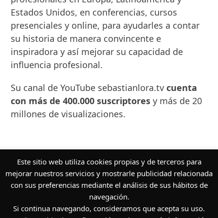
Estados Unidos, en conferencias, cursos
presenciales y online, para ayudarles a contar
su historia de manera convincente e
inspiradora y así mejorar su capacidad de
influencia profesional.
Su canal de YouTube sebastianlora.tv
cuenta
con más de 400.000 suscriptores
y más de 20
millones de visualizaciones.
Este sitio web utiliza cookies propias y de terceros para
ENVIAR A ESPAÑA
mejorar nuestros servicios y mostrarle publicidad relacionada
ENVIAR A AMÉRICA
con sus preferencias mediante el análisis de sus hábitos de
navegación.
ENVIAR A EUROPA
Si continua navegando, consideramos que acepta su uso.