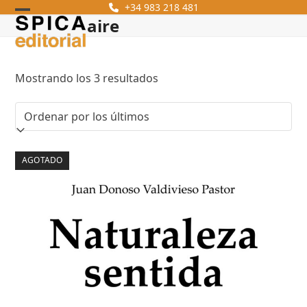
Skip
+34 983 218 481
aire
Open
Close
to
content
mobile
mobile
menu
menu
Ordenado
Mostrando los 3 resultados
por
los
últimos
AGOTADO