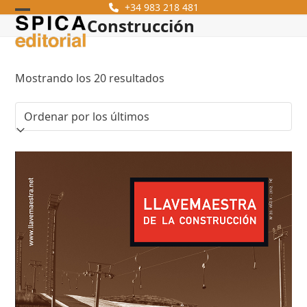
Skip
+34 983 218 481
Construcción
Open
Close
to
content
mobile
mobile
menu
menu
Ordenado
Mostrando los 20 resultados
por
los
últimos