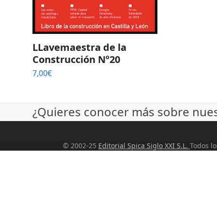
LLavemaestra de la
Construcción Nº20
7,00
€
¿Quieres conocer más sobre nuest
© 2002-25
Editorial Spica Siglo XXI S.L.
Todos l