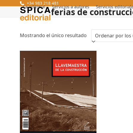
Skip
+34 983 218 481
La editorial
Servicios a autores
Servicios editorial
ferias de construcc
to
content
Mostrando el único resultado