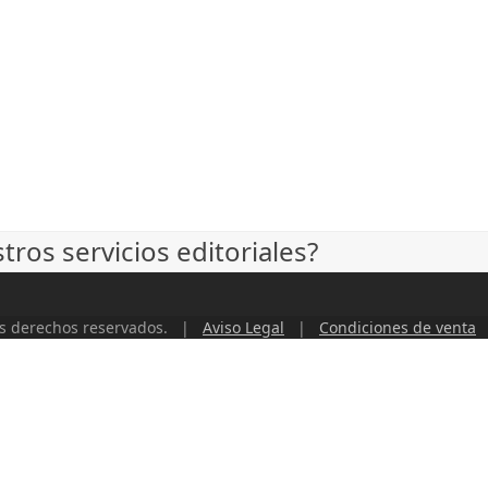
ros servicios editoriales?
os derechos reservados. |
Aviso Legal
|
Condiciones de venta