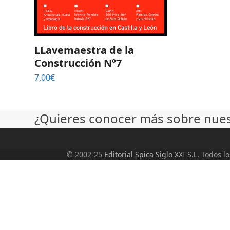
LLavemaestra de la
Construcción Nº7
7,00
€
¿Quieres conocer más sobre nuest
© 2002-25
Editorial Spica Siglo XXI S.L.
Todos l