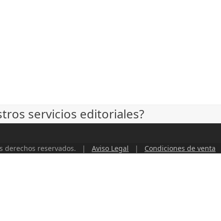
ros servicios editoriales?
os derechos reservados. |
Aviso Legal
|
Condiciones de venta