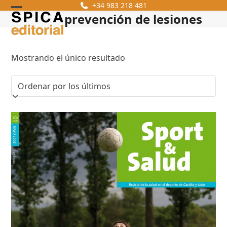
Skip
+34 983 218 481
prevención de lesiones
Open
Close
to
content
mobile
mobile
menu
menu
Mostrando el único resultado