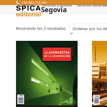
Skip
+34 983 218 481
La editorial
Servicios a autores
Servicios editorial
Segovia
to
content
Ordenado
Mostrando los 2 resultados
por
los
últimos