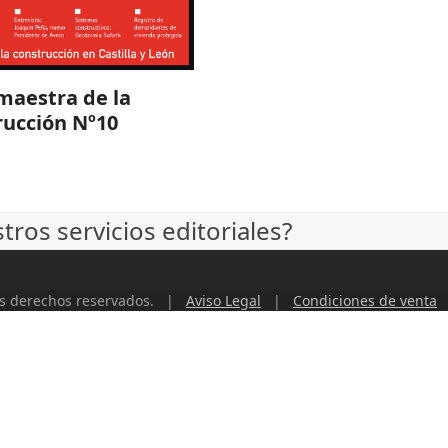
maestra de la
rucción Nº10
ros servicios editoriales?
os derechos reservados. |
Aviso Legal
|
Condiciones de venta