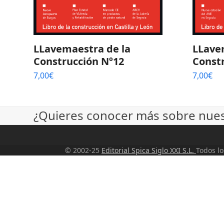
LLavemaestra de la
LLave
Construcción Nº12
Const
7,00
€
7,00
€
¿Quieres conocer más sobre nuest
© 2002-25
Editorial Spica Siglo XXI S.L.
Todos l