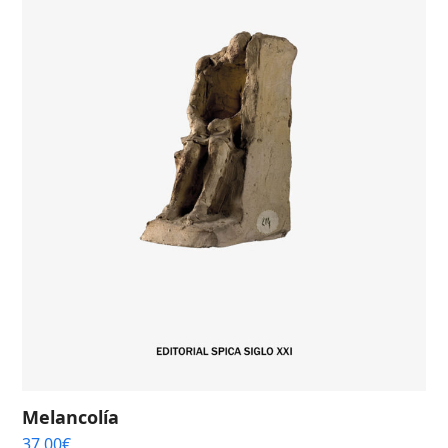
Melancolía
37,00
€