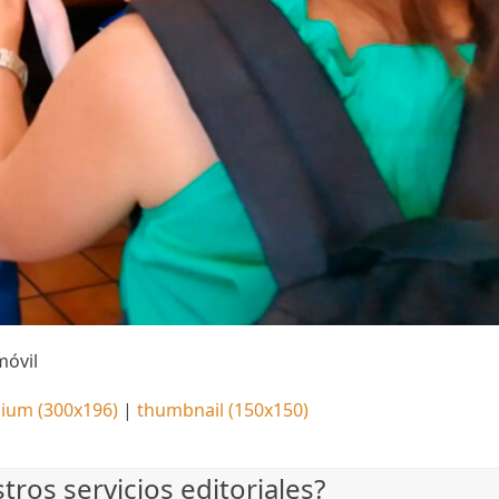
móvil
ium (300x196)
|
thumbnail (150x150)
ros servicios editoriales?