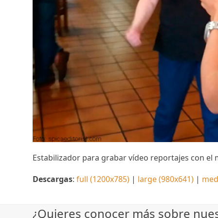
Estabilizador para grabar vídeo reportajes con el 
Descargas
:
full (1200x785)
|
large (980x641)
|
med
¿Quieres conocer más sobre nuest