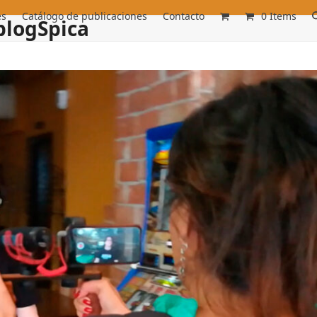
es
Catálogo de publicaciones
Contacto
0 Items
blogSpica