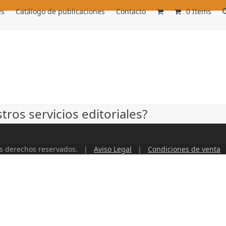
es
Catálogo de publicaciones
Contacto
0 Items
ros servicios editoriales?
os derechos reservados. |
Aviso Legal
|
Condiciones de venta