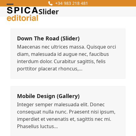
Skip
+34 983 218 481
Slider
Open
Close
to
content
mobile
mobile
menu
menu
Down The Road (Slider)
Maecenas nec ultrices massa. Quisque orci
diam, malesuada id augue nec, faucibus
interdum dolor. Curabitur sagittis, felis
porttitor placerat rhoncus,…
Mobile Design (Gallery)
Integer semper malesuada elit. Donec
consequat nulla nunc. Praesent nisi ipsum,
imperdiet et venenatis et, sagittis nec mi.
Phasellus luctus…