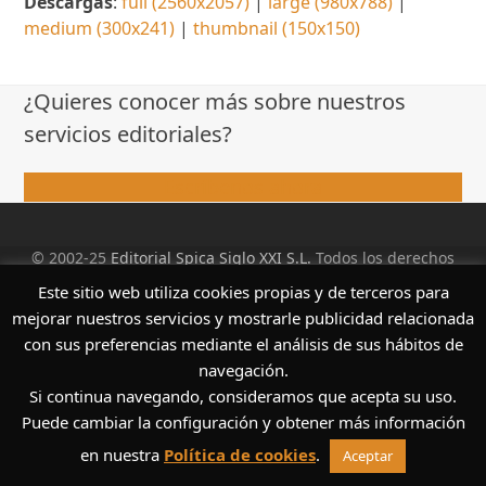
Descargas
:
full (2560x2057)
|
large (980x788)
|
medium (300x241)
|
thumbnail (150x150)
¿Quieres conocer más sobre nuestros
servicios editoriales?
Escríbenos ahora
© 2002-25
Editorial Spica Siglo XXI S.L.
Todos los derechos
reservados. |
Aviso Legal
|
Condiciones de venta
|
Este sitio web utiliza cookies propias y de terceros para
Política de Privacidad
|
Política de cookies
mejorar nuestros servicios y mostrarle publicidad relacionada
con sus preferencias mediante el análisis de sus hábitos de
navegación.
Si continua navegando, consideramos que acepta su uso.
Puede cambiar la configuración y obtener más información
en nuestra
Política de cookies
.
Aceptar