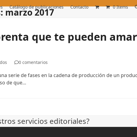
es
Catálogo de publicaciones
Contacto
0 Items
: marzo 2017
prenta que te pueden amar
ados
0 comentarios
una serie de fases en la cadena de producción de un product
aso de que…
ros servicios editoriales?