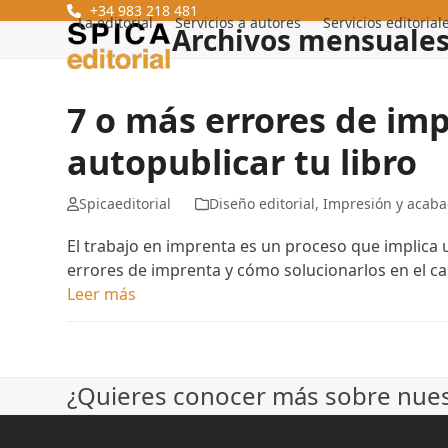
Skip
+34 983 218 481
La editorial
Servicios a autores
Servicios editorial
Archivos mensuales
to
content
7 o más errores de im
autopublicar tu libro
Spicaeditorial
Diseño editorial
,
Impresión y acab
El trabajo en imprenta es un proceso que implica 
errores de imprenta y cómo solucionarlos en el c
Leer más
¿Quieres conocer más sobre nuest