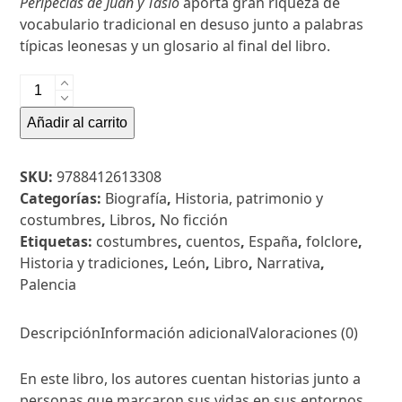
Peripecias de Juan y Tasio
aporta gran riqueza de
vocabulario tradicional en desuso junto a palabras
típicas leonesas y un glosario al final del libro.
Peripecias
de
Añadir al carrito
Juan
y
Tasio
SKU:
9788412613308
cantidad
Categorías:
Biografía
,
Historia, patrimonio y
costumbres
,
Libros
,
No ficción
Etiquetas:
costumbres
,
cuentos
,
España
,
folclore
,
Historia y tradiciones
,
León
,
Libro
,
Narrativa
,
Palencia
Descripción
Información adicional
Valoraciones (0)
En este libro, los autores cuentan historias junto a
personas que marcaron sus vidas en sus entornos