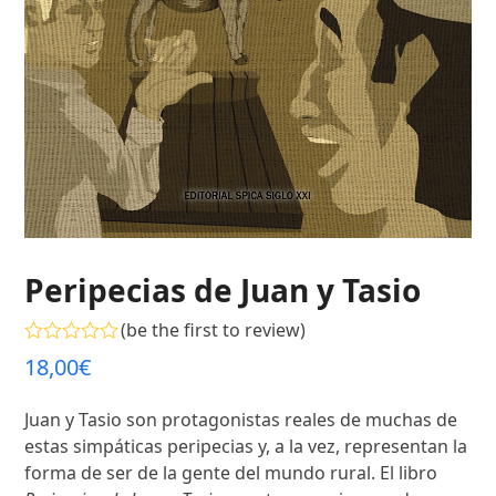
Peripecias de Juan y Tasio
(
be the first to review
)
Valorado
18,00
€
con
0
de
Juan y Tasio son protagonistas reales de muchas de
5
estas simpáticas peripecias y, a la vez, representan la
forma de ser de la gente del mundo rural. El libro