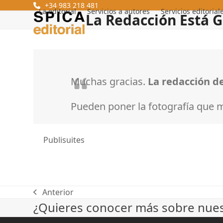
Skip
+34 983 218 481
La editorial
Servicios a autores
Servicios editorial
La Redacción Está G
to
content
Muchas gracias.
La redacción del
Pueden poner la fotografía que me
Publisuites
Anterior
previous
¿Quieres conocer más sobre nuest
post: