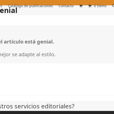
es
Catálogo de publicaciones
Contacto
0 Items
enial
 artículo está genial.
jor se adapte al estilo.
ros servicios editoriales?