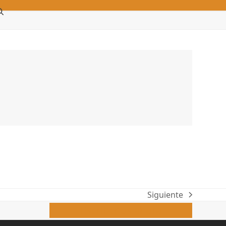
Siguiente
next
Escríbenos ahora
post: