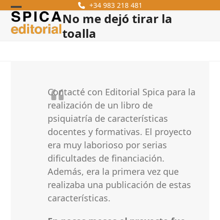
Skip
+34 983 218 481
No me dejó tirar la
Open
Close
to
content
toalla
mobile
mobile
menu
menu
Contacté con Editorial Spica para la
realización de un libro de
psiquiatría de características
docentes y formativas. El proyecto
era muy laborioso por serias
dificultades de financiación.
Además, era la primera vez que
realizaba una publicación de estas
características.