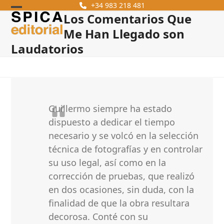
Skip
+34 983 218 481
Los Comentarios Que
Open
Close
to
content
Me Han Llegado son
mobile
mobile
Laudatorios
menu
menu
Guillermo siempre ha estado
dispuesto a dedicar el tiempo
necesario y se volcó en la selección
técnica de fotografías y en controlar
su uso legal, así como en la
corrección de pruebas, que realizó
en dos ocasiones, sin duda, con la
finalidad de que la obra resultara
decorosa. Conté con su