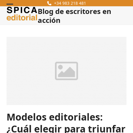
Skip
+34 983 218 481
Blog de escritores en
Open
Close
to
content
acción
mobile
mobile
menu
menu
Modelos editoriales:
¿Cuál elegir para triunfar