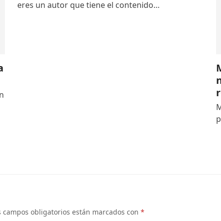
eres un autor que tiene el contenido…
a
on
M
p
s campos obligatorios están marcados con
*