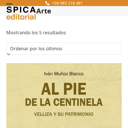
Skip
+34 983 218 481
Arte
Open
Close
to
content
mobile
mobile
menu
menu
Ordenado
Mostrando los 5 resultados
por
los
últimos