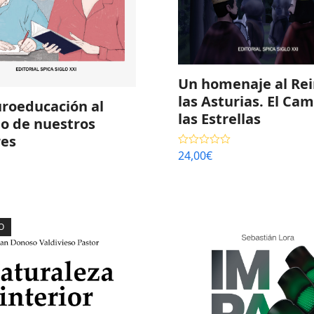
Un homenaje al Rei
las Asturias. El Ca
uroeducación al
las Estrellas
io de nuestros
es
24,00
€
Valorado con
5.00
de 5
O