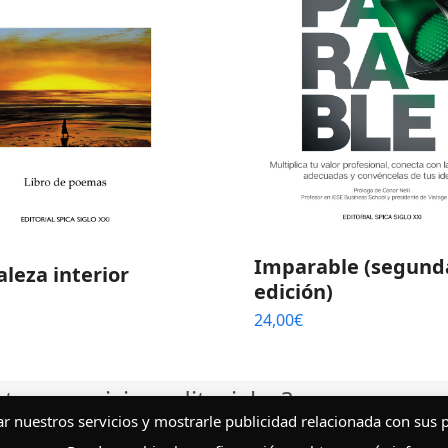
Imparable (segund
leza interior
edición)
24,00
€
ros servicios editoriales?
rar nuestros servicios y mostrarle publicidad relacionada con sus 