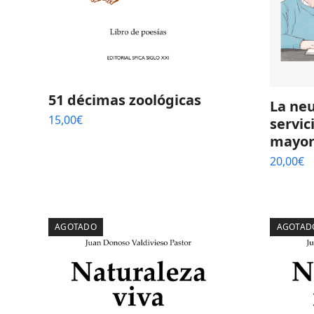
51 décimas zoológicas
La ne
15,00
€
servic
mayor
20,00
€
AGOTADO
AGOTAD