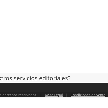
ros servicios editoriales?
os derechos reservados. |
Aviso Legal
|
Condiciones de venta