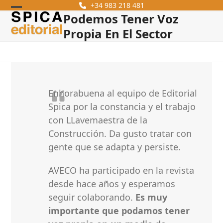
Skip
+34 983 218 481
Podemos Tener Voz
Open
Close
to
content
Propia En El Sector
mobile
mobile
menu
menu
Enhorabuena al equipo de Editorial
Spica por la constancia y el trabajo
con LLavemaestra de la
Construcción. Da gusto tratar con
gente que se adapta y persiste.
AVECO ha participado en la revista
desde hace años y esperamos
seguir colaborando.
Es muy
importante que podamos tener